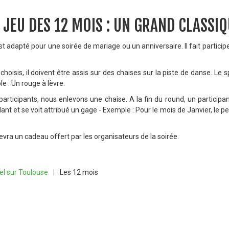
 JEU DES 12 MOIS : UN GRAND CLASSI
st adapté pour une soirée de mariage ou un anniversaire. Il fait partici
 choisis, il doivent être assis sur des chaises sur la piste de danse. Le
le : Un rouge à lèvre.
participants, nous enlevons une chaise. A la fin du round, un participan
nt et se voit attribué un gage - Exemple : Pour le mois de Janvier, le p
evra un cadeau offert par les organisateurs de la soirée.
el sur Toulouse
|
Les 12 mois